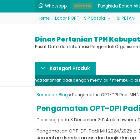
Whatsapp
Belerang 1 kg (Bahan
HOT ITEM
Home
Lapor POPT
SIP Batola
Si PETANI
Bakterisida / Fungi
Insektisida Bahan A
Dinas Pertanian TPH Kabupat
Pupuk N 12% & P 60%
Pusat Data dan Informasi Pengendali Organism
Benih Siam Madu (Un
Kategori Produk
Benih Padi Hibrida 
 amati tanaman padi dengan menyilak / membuka di bagian batang,
Pupuk P 52% & K 34%
Fungisida Bahan Akt
Beranda
»
Blog
»
Pengamatan OPT-DPI Padi MH 2
Pengamatan OPT-DPI Padi
Diposting pada 8 December 2024 oleh owner / Dili
Pengamatan OPT-DPI Padi MH 2024/2025 di
sementara kondisi aman dari banjir dan opt.