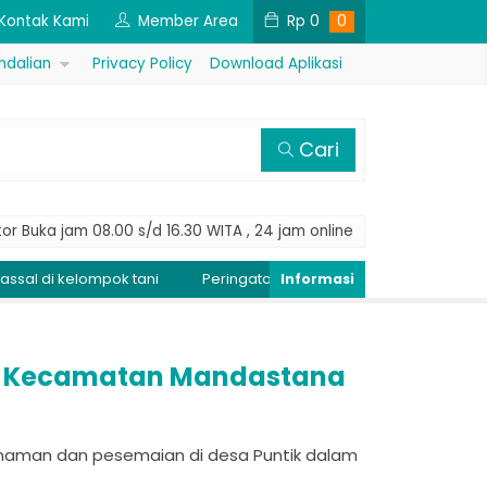
Kontak Kami
Member Area
Rp
0
0
ndalian
Privacy Policy
Download Aplikasi
Cari
or Buka jam 08.00 s/d 16.30 WITA , 24 jam online
ok tani
Peringatan Dini Penyakit Tungro, Kendalikan populasi 
am Kecamatan Mandastana
naman dan pesemaian di desa Puntik dalam