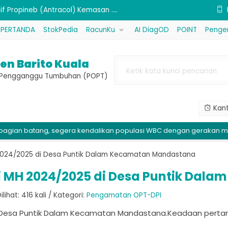
 Bubur California)....
PERTANDA
StokPedia
RacunKu
AI DiagOD
POINT
Penge
sida Bahan Aktif Tembaga Oksida....
ktif Dimehipo (Sidatan) Kemasan....
en Barito Kuala
 (Ultradap) Kemasan 1 kg....
e Pengganggu Tumbuhan (POPT)
ggul)....
Kant
(Sembada 626)....
 segera kendalikan populasi WBC dengan gerakan massal di kelomp
 (MKP) Kemasan 1 kg....
if Propineb (Antracol) Kemasan ....
024/2025 di Desa Puntik Dalam Kecamatan Mandastana
 MH 2024/2025 di Desa Puntik Dal
hat: 416 kali / Kategori:
Pengamatan OPT-DPI
 Desa Puntik Dalam Kecamatan Mandastana.Keadaan perta