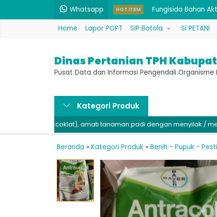
Fungisida Bahan Akt
Whatsapp
HOT ITEM
Pupuk Oksida Mikro
Home
Lapor POPT
SIP Batola
Si PETANI
Belerang 1 kg (Bahan
Dinas Pertanian TPH Kabupat
Rodentisida Seng Fo
Pusat Data dan Informasi Pengendali Organism
Bakterisida / Fungi
Pembenah Tanah Maj
Kategori Produk
Pupuk P 52% & K 34%
atang coklat), amati tanaman padi dengan menyilak / membuka di 
Benih Padi Hibrida 
Beranda
»
Kategori Produk
»
Benih - Pupuk - Pest
Fungisida Bahan Akt