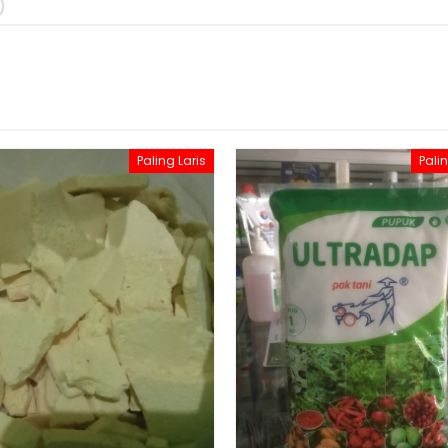
)
Paling Laris
Palin