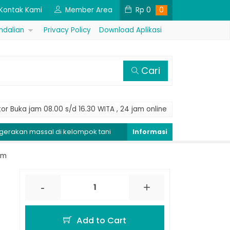
Kontak Kami
Member Area
Rp
0
0
ndalian
Privacy Policy
Download Aplikasi
Cari
or Buka jam 08.00 s/d 16.30 WITA , 24 jam online
ssal di kelompok tani
Peringatan Dini Penyakit Tungro, Kendal
am
-
+
Add to Cart