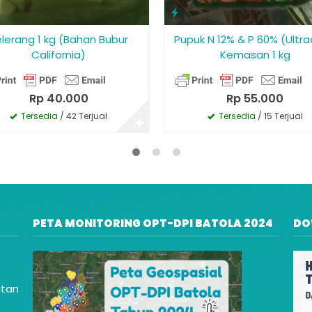
lerang 1 kg (Bahan Bubur
Pupuk N 12% & P 60% (Ultr
California)
Kemasan 1 kg
Rp 40.000
Rp 55.000
Tersedia
/ 42 Terjual
Tersedia
/ 15 Terjual
✚
PETA MONITORING OPT-DPI BATOLA 2024
DO
atan