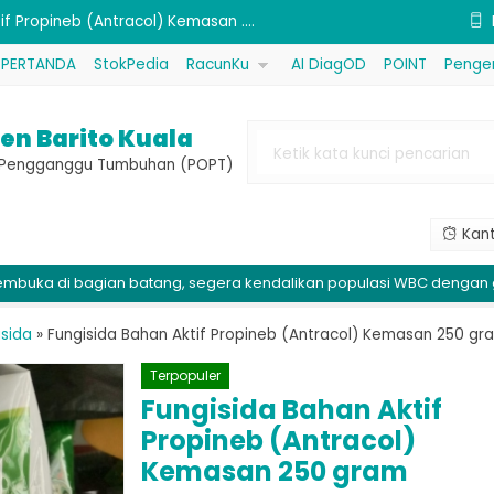
if Propineb (Antracol) Kemasan ....
 (Verno FG) Kemasan 100 gram....
PERTANDA
StokPedia
RacunKu
AI DiagOD
POINT
Penge
 Bubur California)....
en Barito Kuala
sfida 80P (Kovin Plus) Kemasan ....
e Pengganggu Tumbuhan (POPT)
sida Bahan Aktif Tembaga Oksida....
Kant
emuk (Procal) Kemasan 1 kg....
 (MKP) Kemasan 1 kg....
bagian batang, segera kendalikan populasi WBC dengan gerakan ma
(Sembada 626)....
isida
»
Fungisida Bahan Aktif Propineb (Antracol) Kemasan 250 gr
if Propineb (Antracol) Kemasan ....
Terpopuler
Fungisida Bahan Aktif
Propineb (Antracol)
Kemasan 250 gram