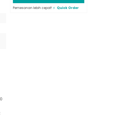
Pemesanan lebih cepat!
Quick Order
%
70
t