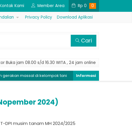
Kontak Kami
Member Area
Rp
0
0
ndalian
Privacy Policy
Download Aplikasi
Cari
or Buka jam 08.00 s/d 16.30 WITA , 24 jam online
al di kelompok tani
Peringatan Dini Penyakit Tungro, Kendali
 Nopember 2024)
OPT-DPI musim tanam MH 2024/2025