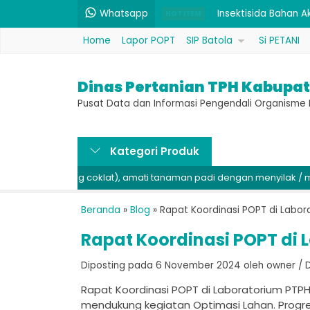
Insektisida Bahan A
Whatsapp
HOT ITEM
Home
Lapor POPT
SIP Batola
Si PETANI
Pembenah Tanah Maj
Fungisida Bahan Akt
Dinas Pertanian TPH Kabupat
Bakterisida / Fungi
Pusat Data dan Informasi Pengendali Organism
Benih PB 42 (Unggul).
Kategori Produk
Pupuk P 52% & K 34%
ang coklat), amati tanaman padi dengan menyilak / membuka di ba
Benih Padi Hibrida 
Rodentisida Seng Fo
Beranda
»
Blog
»
Rapat Koordinasi POPT di Labo
Insektisida Bahan A
Rapat Koordinasi POPT di
Diposting pada 6 November 2024 oleh owner / Dil
Rapat Koordinasi POPT di Laboratorium PT
mendukung kegiatan Optimasi Lahan. Progres