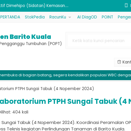
ktif Dimehipo (Sidatan) Kemasan....
PERTANDA
StokPedia
RacunKu
AI DiagOD
POINT
Penge
emuk (Procal) Kemasan 1 kg....
if Propineb (Antracol) Kemasan ....
en Barito Kuala
sida Bahan Aktif Tembaga Oksida....
e Pengganggu Tumbuhan (POPT)
...
Kant
 (MKP) Kemasan 1 kg....
gian batang, segera kendalikan populasi WBC dengan gerakan mass
(Sembada 626)....
sfida 80P (Kovin Plus) Kemasan ....
ratorium PTPH Sungai Tabuk (4 Nopember 2024)
ktif Dimehipo (Sidatan) Kemasan....
 Laboratorium PTPH Sungai Tabuk (4
ihat: 404 kali
PH Sungai Tabuk (4 Nopember 2024). Koordinasi Peramalan 
s Teknis kegiatan Perlindungan Tanaman di Barito Kuala.