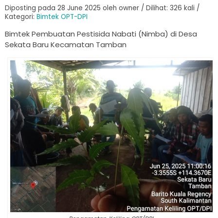
Diposting pada 28 June 2025 oleh owner / Dilihat: 326 kali /
Kategori:
Bimtek OPT-DPI
Bimtek Pembuatan Pestisida Nabati (Nimba) di Desa
Sekata Baru Kecamatan Tamban