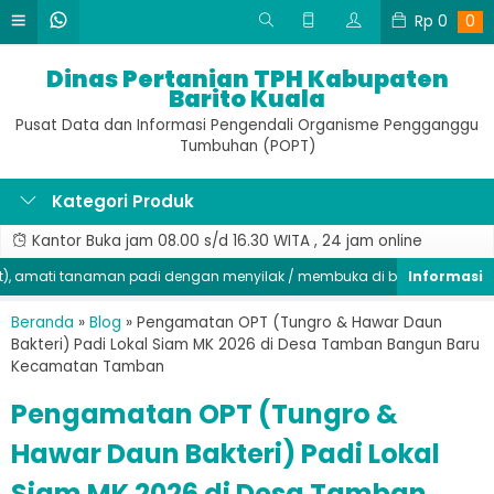
Rp
0
0
Dinas Pertanian TPH Kabupaten
Barito Kuala
Pusat Data dan Informasi Pengendali Organisme Pengganggu
Tumbuhan (POPT)
Kategori Produk
Kantor Buka jam 08.00 s/d 16.30 WITA , 24 jam online
mati tanaman padi dengan menyilak / membuka di bagian batang, sege
Beranda
»
Blog
»
Pengamatan OPT (Tungro & Hawar Daun
Bakteri) Padi Lokal Siam MK 2026 di Desa Tamban Bangun Baru
Kecamatan Tamban
Pengamatan OPT (Tungro &
Hawar Daun Bakteri) Padi Lokal
Siam MK 2026 di Desa Tamban