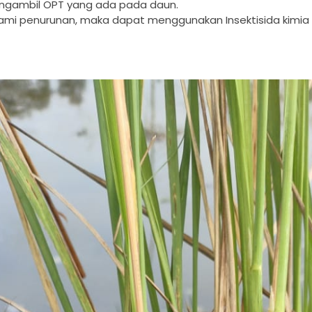
engambil OPT yang ada pada daun.
lami penurunan, maka dapat menggunakan Insektisida kimia s