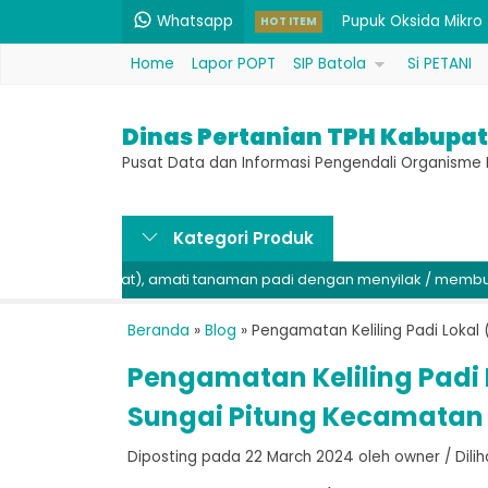
Whatsapp
Belerang 1 kg (Bahan
HOT ITEM
Home
Lapor POPT
SIP Batola
Si PETANI
Insektisida Bahan A
Pupuk N 12% & P 60%
Dinas Pertanian TPH Kabupat
Pupuk P 52% & K 34%
Pusat Data dan Informasi Pengendali Organism
Rodentisida Seng Fo
Kategori Produk
Benih PB 42 (Unggul).
at), amati tanaman padi dengan menyilak / membuka di bagian bat
Fungisida Bahan Akt
Pupuk Oksida Mikro
Beranda
»
Blog
»
Pengamatan Keliling Padi Lokal
Pengamatan Keliling Padi
Sungai Pitung Kecamatan 
Diposting pada 22 March 2024 oleh owner / Dilihat