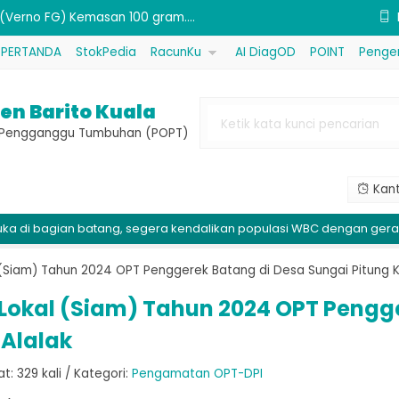
 Bubur California)....
PERTANDA
StokPedia
RacunKu
AI DiagOD
POINT
Penge
ktif Dimehipo (Sidatan) Kemasan....
 (Ultradap) Kemasan 1 kg....
en Barito Kuala
 (MKP) Kemasan 1 kg....
e Pengganggu Tumbuhan (POPT)
sfida 80P (Kovin Plus) Kemasan ....
Kant
...
ang, segera kendalikan populasi WBC dengan gerakan massal di ke
if Propineb (Antracol) Kemasan ....
 (Verno FG) Kemasan 100 gram....
 (Siam) Tahun 2024 OPT Penggerek Batang di Desa Sungai Pitung
 Lokal (Siam) Tahun 2024 OPT Pengg
Alalak
: 329 kali / Kategori:
Pengamatan OPT-DPI