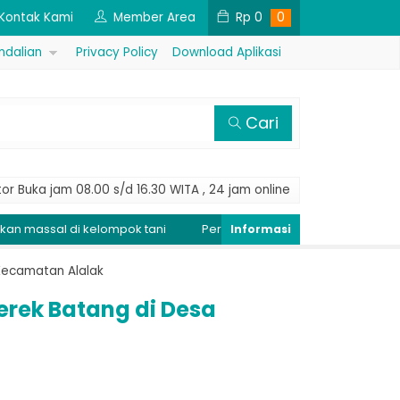
Kontak Kami
Member Area
Rp
0
0
ndalian
Privacy Policy
Download Aplikasi
Cari
or Buka jam 08.00 s/d 16.30 WITA , 24 jam online
lompok tani
Peringatan Dini Penyakit Tungro, Kendalikan popu
 Kecamatan Alalak
erek Batang di Desa