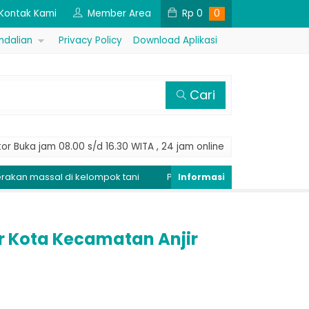
Kontak Kami
Member Area
Rp
0
0
ndalian
Privacy Policy
Download Aplikasi
Cari
or Buka jam 08.00 s/d 16.30 WITA , 24 jam online
sal di kelompok tani
Peringatan Dini Penyakit Tungro, Kendal
ar Kota Kecamatan Anjir