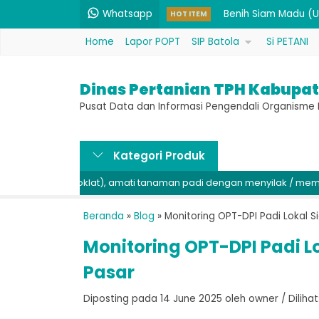
Benih Siam Madu (Un
Whatsapp
HOT ITEM
Benih Padi Hibrida 
Home
Lapor POPT
SIP Batola
Si PETANI
Pembenah Tanah Maj
Dinas Pertanian TPH Kabupat
Pupuk Hayati Cair (D
Pusat Data dan Informasi Pengendali Organism
Benih PB 42 (Unggul).
Fungisida Bahan Akt
Kategori Produk
tang coklat), amati tanaman padi dengan menyilak / membuka di b
Pupuk P 52% & K 34%
Rodentisida Seng Fo
Beranda
»
Blog
»
Monitoring OPT-DPI Padi Lokal S
Benih Siam Madu (Un
Monitoring OPT-DPI Padi L
Pasar
Diposting pada 14 June 2025 oleh owner / Dilihat: 