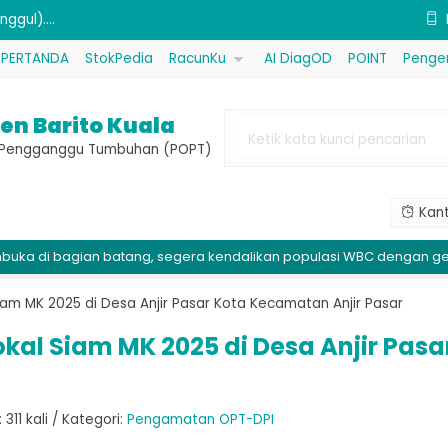
ggul)....
(Sembada 626)....
PERTANDA
StokPedia
RacunKu
AI DiagOD
POINT
Penge
emuk (Procal) Kemasan 1 kg....
en Barito Kuala
akarZ) Kemasan 1 Liter....
e Pengganggu Tumbuhan (POPT)
...
Kant
if Propineb (Antracol) Kemasan ....
agian batang, segera kendalikan populasi WBC dengan gerakan mas
 (MKP) Kemasan 1 kg....
sfida 80P (Kovin Plus) Kemasan ....
iam MK 2025 di Desa Anjir Pasar Kota Kecamatan Anjir Pasar
ggul)....
okal Siam MK 2025 di Desa Anjir Pas
311 kali / Kategori:
Pengamatan OPT-DPI