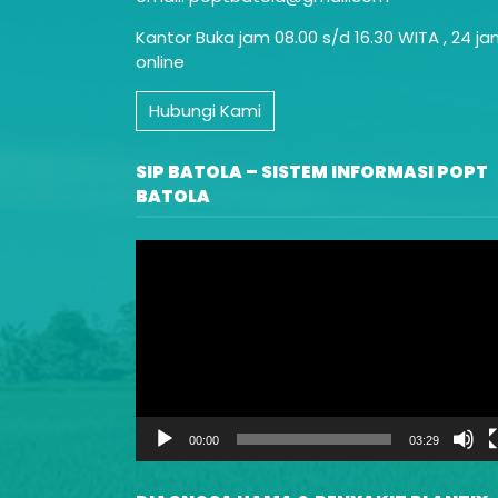
Kantor Buka jam 08.00 s/d 16.30 WITA , 24 j
online
Hubungi Kami
SIP BATOLA – SISTEM INFORMASI POPT
BATOLA
Video
Player
00:00
03:29