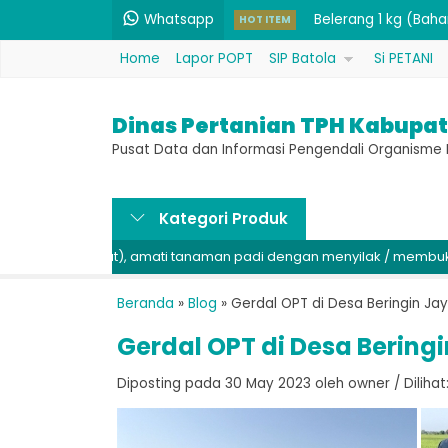
Whatsapp
HOT ITEM
Benih Siam Madu (U
Home
Lapor POPT
SIP Batola
Si PETANI
Pupuk Hayati Cair (
Benih PB 42 (Unggul
Dinas Pertanian TPH Kabupat
Pembenah Tanah Ma
Pusat Data dan Informasi Pengendali Organism
Insektisida Bahan 
Kategori Produk
Bakterisida / Fung
ng coklat), amati tanaman padi dengan menyilak / membuka di bag
Pupuk Oksida Mikro
Belerang 1 kg (Baha
Beranda
»
Blog
»
Gerdal OPT di Desa Beringin Jay
Gerdal OPT di Desa Beringi
Diposting pada 30 May 2023 oleh owner / Dilihat: 