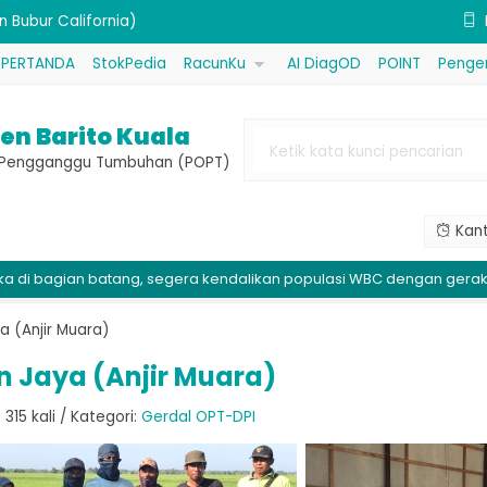
nggul)
PERTANDA
StokPedia
RacunKu
AI DiagOD
POINT
Penge
DakarZ) Kemasan 1 Liter
)
en Barito Kuala
jemuk (Procal) Kemasan 1 kg
e Pengganggu Tumbuhan (POPT)
Aktif Dimehipo (Sidatan) Kemasan
Kant
isida Bahan Aktif Tembaga Oksida
ian batang, segera kendalikan populasi WBC dengan gerakan massa
 (Verno FG) Kemasan 100 gram
n Bubur California)
a (Anjir Muara)
n Jaya (Anjir Muara)
315 kali / Kategori:
Gerdal OPT-DPI