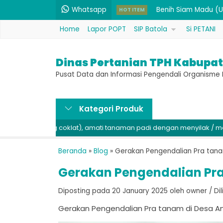
Whatsapp
Benih Siam Madu (Un
HOT ITEM
Home
Lapor POPT
SIP Batola
Si PETANI
Belerang 1 kg (Bahan
Benih PB 42 (Unggul).
Dinas Pertanian TPH Kabupat
Pembenah Tanah Maj
Pusat Data dan Informasi Pengendali Organism
Rodentisida Seng Fo
Kategori Produk
Bakterisida / Fungi
atang coklat), amati tanaman padi dengan menyilak / membuka di 
Pupuk N 12% & P 60%
Pupuk P 52% & K 34%
Beranda
»
Blog
»
Gerakan Pengendalian Pra tanam
Gerakan Pengendalian Pra 
Diposting pada 20 January 2025 oleh owner / Dilih
Gerakan Pengendalian Pra tanam di Desa Anji