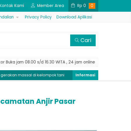
Kontak Kami
Member Area
Rp
0
0
ndalian
Privacy Policy
Download Aplikasi
Cari
or Buka jam 08.00 s/d 16.30 WITA , 24 jam online
ssal di kelompok tani
Peringatan Dini Penyakit Tungro, Kenda
ecamatan Anjir Pasar