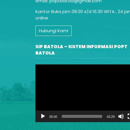
email: poptbatola@gmail.com
Kantor Buka jam 08.00 s/d 16.30 WITA , 24 j
online
Hubungi Kami
SIP BATOLA – SISTEM INFORMASI POPT
BATOLA
Video
Player
00:00
03:29