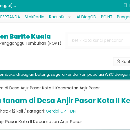
ggul)....
PERTANDA
StokPedia
RacunKu
AI DiagOD
POINT
Penge
 Bubur California)....
...
en Barito Kuala
emuk (Procal) Kemasan 1 kg....
e Pengganggu Tumbuhan (POPT)
sfida 80P (Kovin Plus) Kemasan ....
Kant
sida Bahan Aktif Tembaga Oksida....
bagian batang, segera kendalikan populasi WBC dengan gerakan ma
 (Ultradap) Kemasan 1 kg....
 (MKP) Kemasan 1 kg....
 di Desa Anjir Pasar Kota II Kecamatan Anjir Pasar
tanam di Desa Anjir Pasar Kota II K
at: 412 kali / Kategori:
Gerdal OPT-DPI
r Pasar Kota II Kecamatan Anjir Pasar